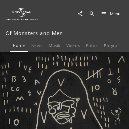
Of
Monsters
Menu
and
Men
|
Of Monsters and Men
Musik
&
Merch
Home
News
Musik
Videos
Fotos
Biografie