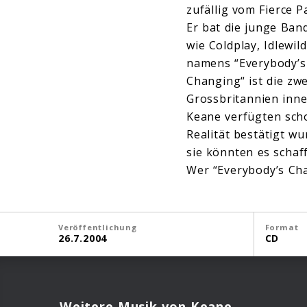
zufällig vom Fierce P
Er bat die junge Ban
wie Coldplay, Idlewi
namens “Everybody’s 
Changing“ ist die zw
Grossbritannien inne
Keane verfügten scho
Realität bestätigt wu
sie könnten es scha
Wer “Everybody’s Cha
Veröffentlichung
Format
26.7.2004
CD
Weitere Musik von Keane