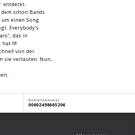
r entdeckt.
uf dem schon Bands
ch um einen Song
egt. Everybody’s
rs“, das in
at !!!!
chnell von der
n sie verlauten. Nun,
hen.
Bestellnummer
00602498665206