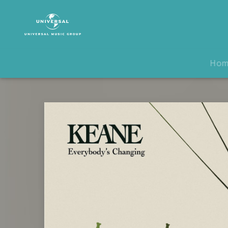
Keane
|
Musik
|
Everybody's
Ho
Changing