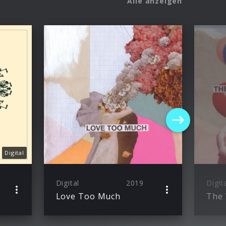
Alle anzeigen
Digital
Digital
2019
Digit
Love Too Much
The 