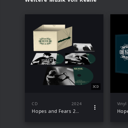
3CD
CD
2024
Vinyl
Hopes and Fears 20th Anniversary Edition