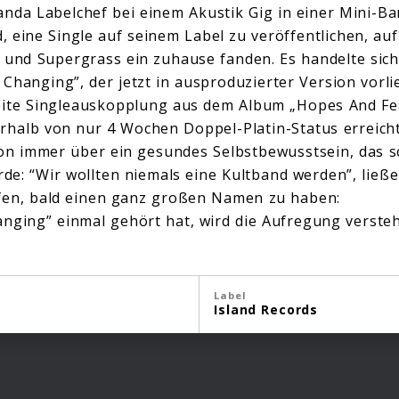
anda Labelchef bei einem Akustik Gig in einer Mini-Ba
d, eine Single auf seinem Label zu veröffentlichen, a
ld und Supergrass ein zuhause fanden. Es handelte si
Changing”, der jetzt in ausproduzierter Version vorli
eite Singleauskopplung aus dem Album „Hopes And Fea
rhalb von nur 4 Wochen Doppel-Platin-Status erreicht h
n immer über ein gesundes Selbstbewusstsein, das s
rde: “Wir wollten niemals eine Kultband werden”, ließe
ffen, bald einen ganz großen Namen zu haben:
nging” einmal gehört hat, wird die Aufregung verste
Label
Island Records