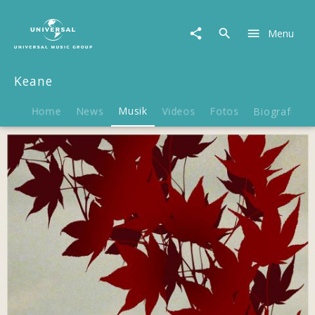
Keane
|
Menu
Musik
|
Somewhere
Keane
Only
We
Know
Home
News
Musik
Videos
Fotos
Biografie