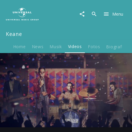
Keane
|
Menu
Video
|
Higher
Keane
Than
The
Sun
Home
News
Musik
Videos
Fotos
Biografie
Play
-03:21
Play
Mute
Ent