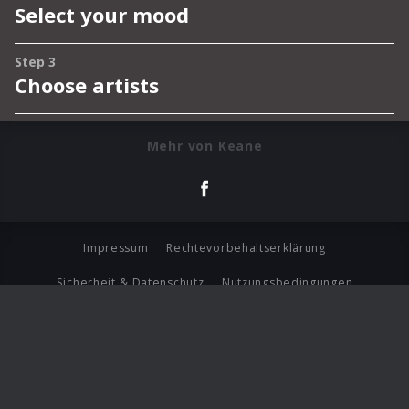
Mehr von Keane
Impressum
Rechtevorbehaltserklärung
Sicherheit & Datenschutz
Nutzungsbedingungen
Journalistenlounge
Für Geschäftspartner
Barrierefreiheit Statement
© Copyright 2026 Universal Music Group N.V. All Rights
Reserved.