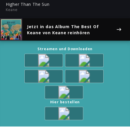
ful
Higher Than The Sun
Keane
Jetzt in das Album
The Best Of
Keane
von Keane reinhören
Streamen und Downloaden
Hier bestellen