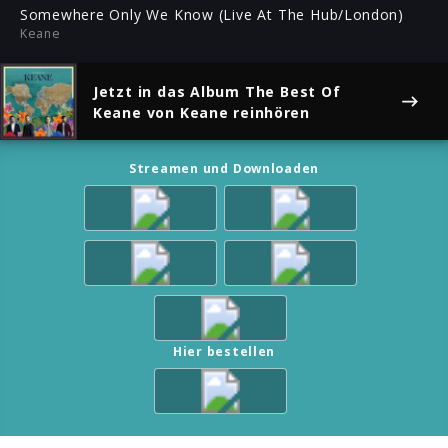
ful
Somewhere Only We Know (Live At The Hub/London)
Keane
Jetzt in das Album
The Best Of
Keane
von Keane reinhören
Streamen und Downloaden
Hier bestellen