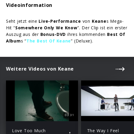
Videoinformation
Seht jetzt eine
Live-Performance
von
Keane
s Mega-
Hit “
Somewhere Only We Know
”. Der Clip ist ein erster
Auszug aus der
Bonus-DVD
ihres kommenden
Best Of
Album
s “
The Best Of Keane
” (Deluxe).
Weitere Videos von Keane
03:31
Love Too Much
The Way I Feel