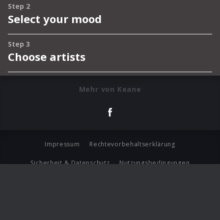
Mehr von Keane
Impressum
Rechtevorbehaltserklärung
Sicherheit & Datenschutz
Nutzungsbedingungen
Journalistenlounge
Für Geschäftspartner
Barrierefreiheit Statement
© Copyright 2026 Universal Music Group N.V. All Rights