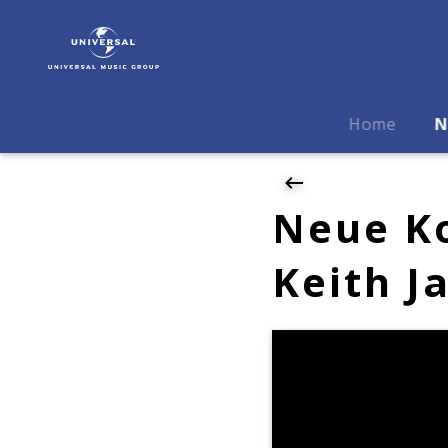
Keith
Jarrett
|
News
|
Home
N
Neue
Konzert-
Aufnahmen
von
Neue K
Keith
Jarrett
Keith J