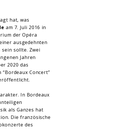
wagt hat, was
de
am 7. Juli 2016 in
rium der Opéra
 einer ausgedehnten
sein sollte. Zwei
angenen Jahren
ber 2020 das
em “Bordeaux Concert”
röffentlicht.
arakter. In Bordeaux
hnteiligen
sik als Ganzes hat
ion. Die französische
lokonzerte des