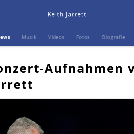
Keith Jarrett
ews
Musik
Videos
Fotos
Biografie
onzert-Aufnahmen 
arrett