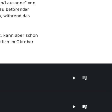
en/Lausanne” von
ezu betörender
en, während das
t, kann aber schon
htlich im Oktober