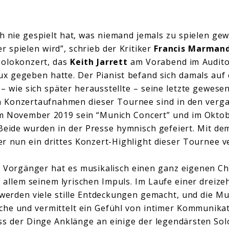
ch nie gespielt hat, was niemand jemals zu spielen ge
 spielen wird”, schrieb der Kritiker
Francis Marman
olokonzert, das
Keith Jarrett
am Vorabend im Audito
x gegeben hatte. Der Pianist befand sich damals auf
 wie sich später herausstellte – seine letzte gewesen 
n Konzertaufnahmen dieser Tournee sind in den verg
 im November 2019 sein “Munich Concert” und im Okto
Beide wurden in der Presse hymnisch gefeiert. Mit d
r nun ein drittes Konzert-Highlight dieser Tournee ve
 Vorgänger hat es musikalisch einen ganz eigenen Ch
r allem seinem lyrischen Impuls. Im Laufe einer dreize
 werden viele stille Entdeckungen gemacht, und die Mu
che und vermittelt ein Gefühl von intimer Kommunikat
ss der Dinge Anklänge an einige der legendärsten So