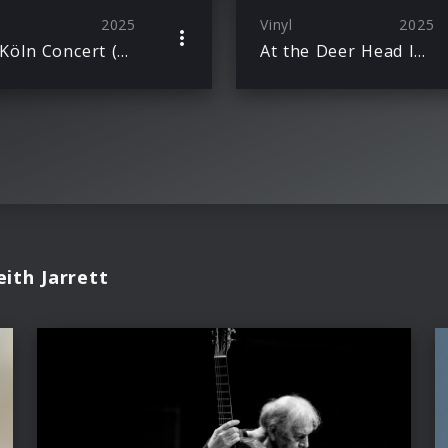
2025
Vinyl
2025
The Köln Concert (50th Anniversary) Ltd. Ed. 2LP
At the Deer Head Inn – The Complete Recordings (Limited Edition)
ith Jarrett