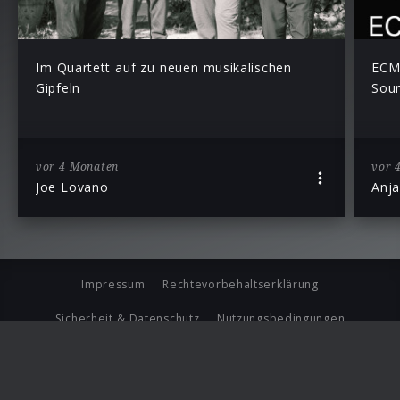
Im Quartett auf zu neuen musikalischen
ECM 
Gipfeln
Sou
vor 4 Monaten
vor 
Joe Lovano
Anja
Impressum
Rechtevorbehaltserklärung
Sicherheit & Datenschutz
Nutzungsbedingungen
Journalistenlounge
Für Geschäftspartner
Barrierefreiheit Statement