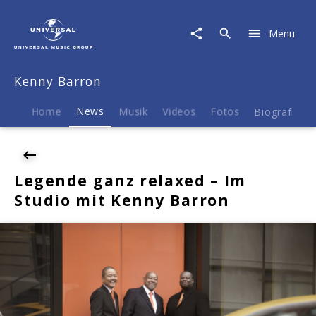
Kenny
Barron
Menu
|
News
|
Kenny Barron
Legende
ganz
relaxed
Home
News
Musik
Videos
Fotos
Biografie
–
Im
Studio
mit
Legende ganz relaxed – Im
Kenny
Studio mit Kenny Barron
Barron