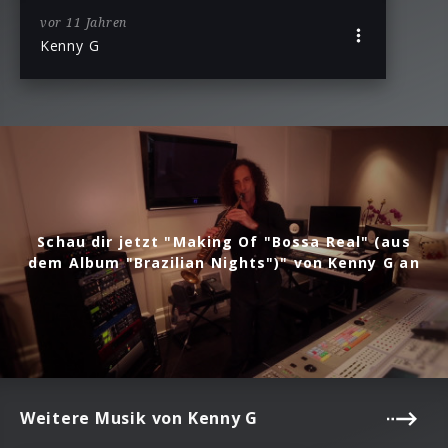
vor 11 Jahren
Kenny G
Schau dir jetzt "Making Of "Bossa Real" (aus
dem Album "Brazilian Nights")" von Kenny G an
Weitere Musik von Kenny G