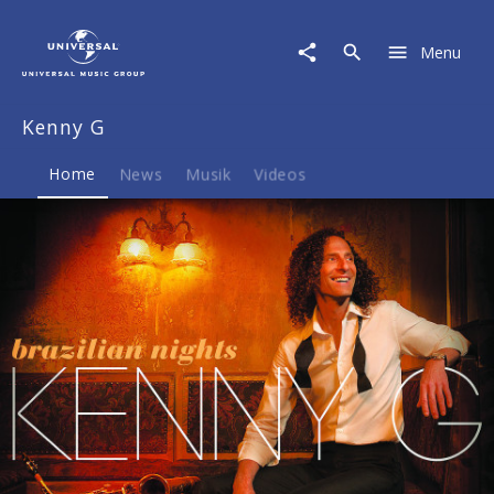
Kenny
G
Menu
|
Musik
&
Kenny G
Merch
Home
News
Musik
Videos