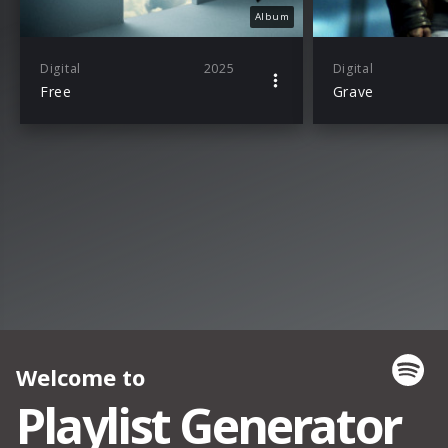
Album
Digital
2025
Digital
Free
Grave