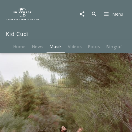
Kid
Cudi
Menu
|
Musik
|
Kid Cudi
Speedin'
Bullet
2
Home
News
Musik
Videos
Fotos
Biografie
Heaven