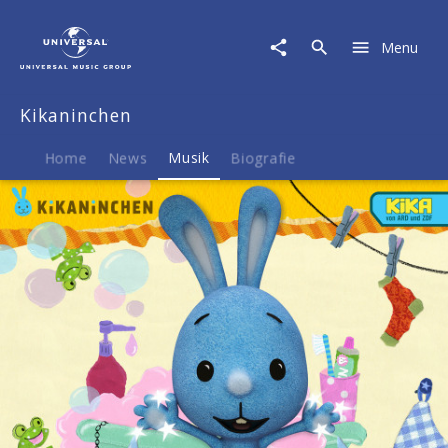
Kikaninchen
|
Menu
Musik
|
Händewaschlied
Kikaninchen
&
Gesund
und
Home
News
Musik
Biografie
munter