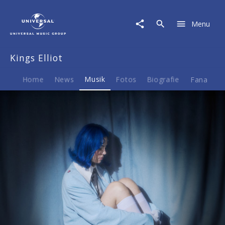
Kings
Elliot
Menu
|
Musik
|
Kings Elliot
Starcrossed
Home
News
Musik
Fotos
Biografie
Fanartike