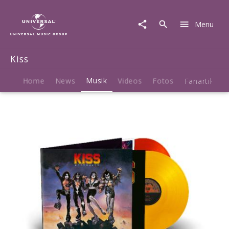
Kiss
|
Menu
Musik
|
Destroyer
Kiss
-
45th
Anniversary
Home
News
Musik
Videos
Fotos
Fanartikel