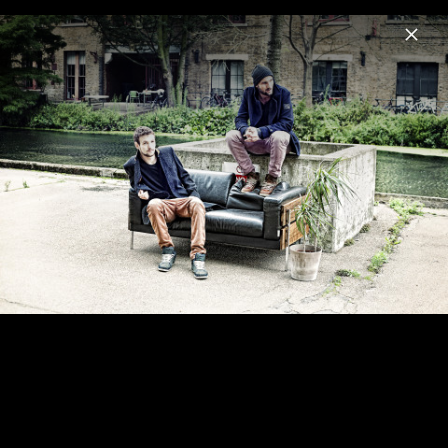
Menu
Klangkarussell
Home
News
Musik
Videos
Fotos
Biografie
Pressefotos Klangkarussell 2014