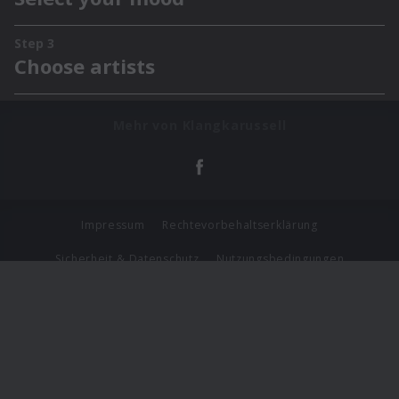
Mehr von Klangkarussell
Impressum
Rechtevorbehaltserklärung
Sicherheit & Datenschutz
Nutzungsbedingungen
Journalistenlounge
Für Geschäftspartner
Barrierefreiheit Statement
© Copyright 2026 Universal Music Group N.V. All Rights
Reserved.