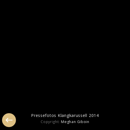
Ähnliche Künstler wie Klangkarussell
Pressefotos Klangkarussell 2014
Wankelmut
Duke Dumont
Oliv
Copyright:
Meghan Giboin