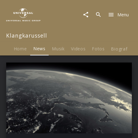
Klangkarussell
|
Menu
News
Klangkarussell
Home
News
Musik
Videos
Fotos
Biografie