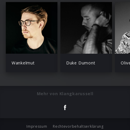
Wankelmut
Duke Dumont
Oliv
Mehr von Klangkarussell
Impressum
Rechtevorbehaltserklärung