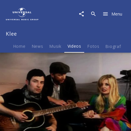
Klee
|
Menu
Video
|
Über'm
Klee
Berg
Home
News
Musik
Videos
Fotos
Biografie
Play