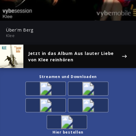
-01:52
Play
Mute
Ent
ful
Über'm Berg
Klee
Jetzt in das Album
Aus lauter Liebe
von Klee reinhören
Streamen und Downloaden
Hier bestellen