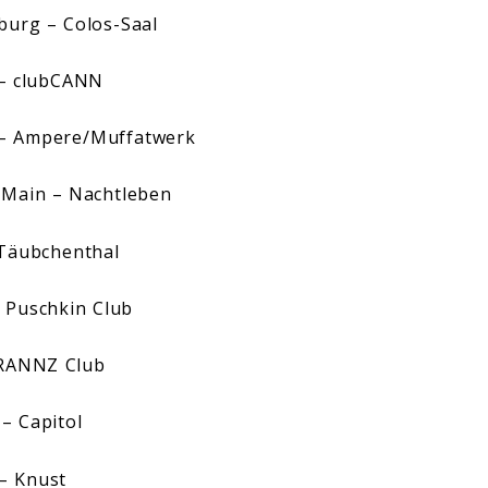
burg – Colos-Saal
 – clubCANN
 – Ampere/Muffatwerk
/Main – Nachtleben
 Täubchenthal
 Puschkin Club
FRANNZ Club
– Capitol
– Knust