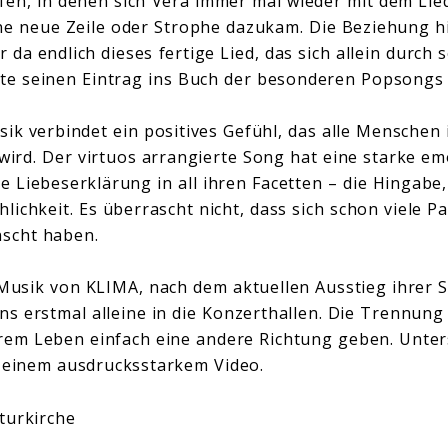
fen, in denen sich Vera immer mal wieder mit dem Lie
ine neue Zeile oder Strophe dazukam. Die Beziehung hi
da endlich dieses fertige Lied, das sich allein durch 
e seinen Eintrag ins Buch der besonderen Popsongs 
sik verbindet ein positives Gefühl, das alle Menschen
rd. Der virtuos arrangierte Song hat eine starke em
 Liebeserklärung in all ihren Facetten – die Hingabe,
lichkeit. Es überrascht nicht, dass sich schon viele P
scht haben.
 Musik von KLIMA, nach dem aktuellen Ausstieg ihrer 
ns erstmal alleine in die Konzerthallen. Die Trennung
ihrem Leben einfach eine andere Richtung geben. Unter
 einem ausdrucksstarkem Video.
lturkirche