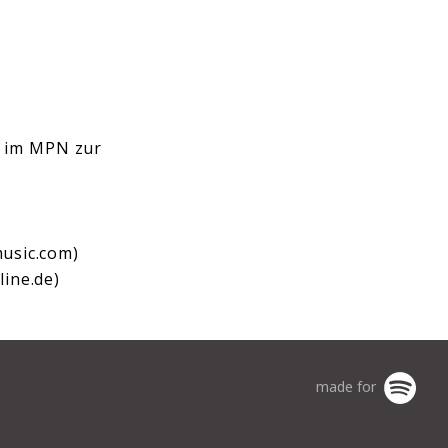
le im MPN zur
sic.com)
ne.de)