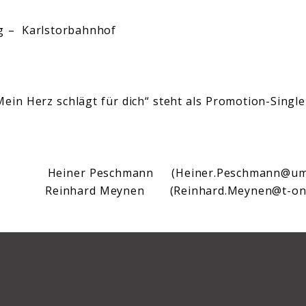
rg – Karlstorbahnhof
„Mein Herz schlägt für dich“ steht als Promotion-Sing
: Heiner Peschmann (Heiner.Peschmann@umu
: Reinhard Meynen (Reinhard.Meynen@t-onli