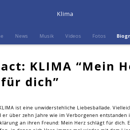
Klima
me
News
Musik
Videos
Fotos
Biog
Fact: KLIMA “Mein H
 für dich”
KLIMA ist eine unwiderstehliche Liebesballade. Viellei
il er über zehn Jahre wie im Verborgenen entstanden i
klärung an ihren Freund: Mein Herz schlägt für dich. 