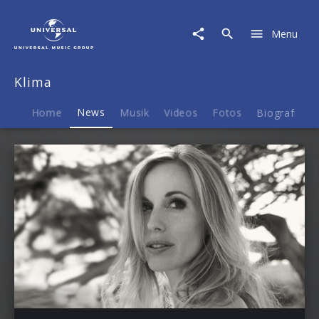
Klima
|
Menu
News
Klima
Home
News
Musik
Videos
Fotos
Biografie