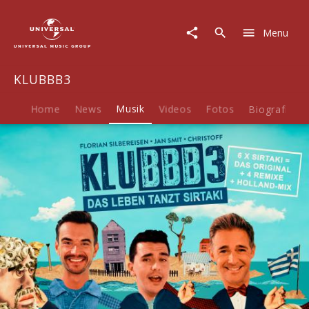
KLUBBB3
|
Menu
Musik
|
Das
KLUBBB3
Leben
tanzt
Sirtaki
Home
News
Musik
Videos
Fotos
Biografie