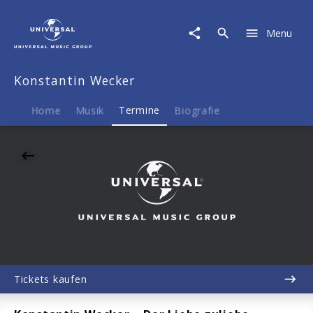
Konstantin
Wecker
Menu
|
07.11.2026
Moya
Konstantin Wecker
Kulturbühne
Rostock,
Rostock,
Home
Musik
Termine
Biografie
20:00
Tickets kaufen