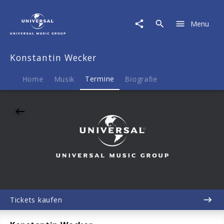
Konstantin
Wecker
Menu
|
14.10.2026
Regentenbau
Konstantin Wecker
Bad
Kissingen,
Bad
Home
Musik
Termine
Biografie
Kissingen,
20:00
Tickets kaufen