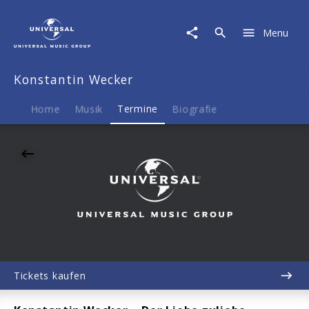
Konstantin
Wecker
Menu
|
18.12.2026
Stadthalle
Konstantin Wecker
Reutlingen,
Reutlingen,
20:00
Home
Musik
Termine
Biografie
Tickets kaufen