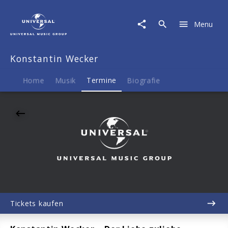
Konstantin
Wecker
Menu
|
21.11.2026
KULTUR
Konstantin Wecker
+
KONGRESS
ZENTRUM,
Home
Musik
Termine
Biografie
Rosenheim,
20:00
Tickets kaufen