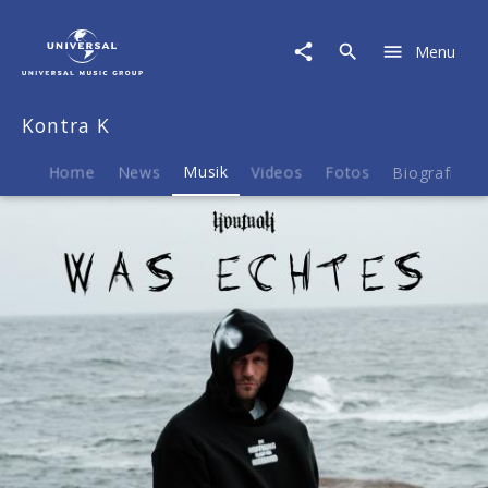
Kontra
K
Menu
|
Musik
|
Kontra K
Was
Echtes
Home
News
Musik
Videos
Fotos
Biografie