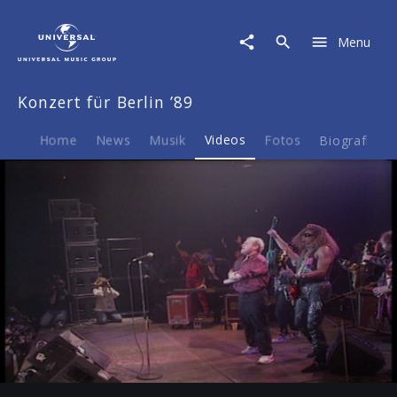
Konzert
für
Menu
Berlin
'89
|
Konzert für Berlin ’89
Video
|
Mauerfall:
Home
News
Musik
Videos
Fotos
Biografie
Konzert
für
Berlin
'89
(Trailer)
Play
-03:12
Play
Mute
Ent