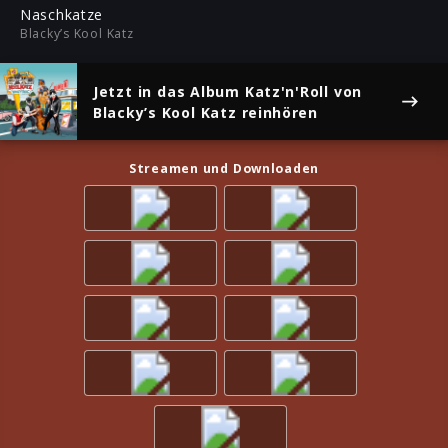
ful
Naschkatze
Blacky’s Kool Katz
Jetzt in das Album
Katz'n'Roll
von
Blacky’s Kool Katz reinhören
Streamen und Downloaden