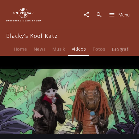
Blacky’s
Kool
Menu
Katz
|
Video
Blacky’s Kool Katz
|
Trotzdem
beste
Home
News
Musik
Videos
Fotos
Biografie
Freunde
feat.
Heavysaurus
Play
-03:22
Play
Mute
Ent