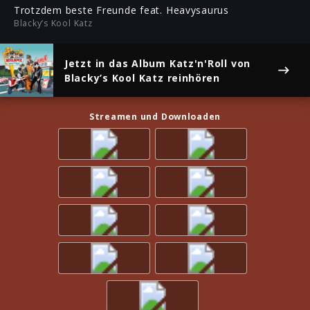
ful
Trotzdem beste Freunde feat. Heavysaurus
Blacky’s Kool Katz
Jetzt in das Album
Katz'n'Roll
von
Blacky’s Kool Katz reinhören
Streamen und Downloaden