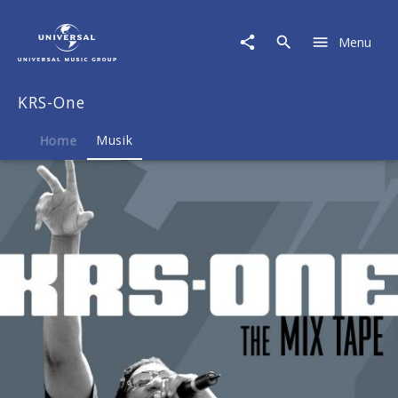
KRS-
One
Menu
|
Musik
|
KRS-One
The
Mix
Tape
Home
Musik