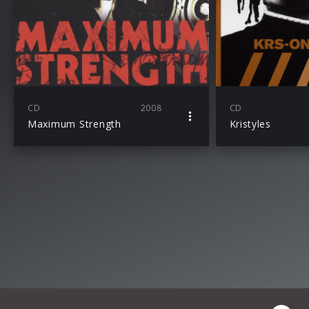
CD
2008
CD
Maximum Strength
Kristyles