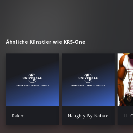
Ähnliche Künstler wie KRS-One
Rakim
Naughty By Nature
LL C