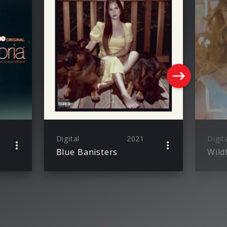
Digital
2021
Digit
Blue Banisters
Wild