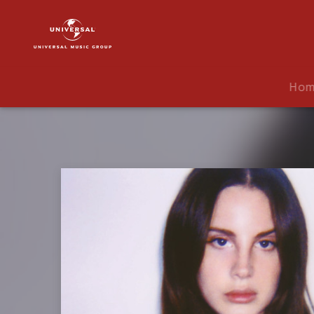
Lana
Del
Rey
|
Musik
Ho
|
Arcadia