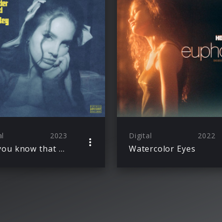
al
2023
Digital
2022
Did you know that there’s a tunnel under Ocean Blvd
Watercolor Eyes