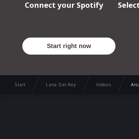
Start
Lana Del Rey
Videos
Arc