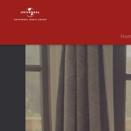
Lana
Del
Rey
|
Video
Ho
|
Arcadia