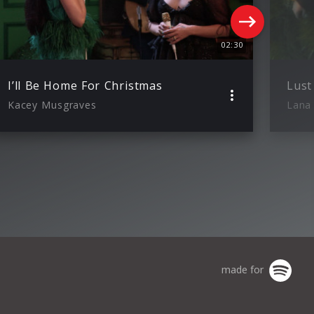
02:30
I’ll Be Home For Christmas
Lust
Kacey Musgraves
Lana