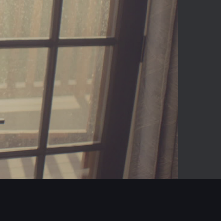
05:44
Mute
Enter
fullscreen