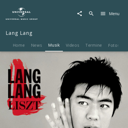
Lang
Lang
Menu
|
Musik
|
Lang Lang
Lang
Lang
Liszt
Home
News
Musik
Videos
Termine
Fotos
B
(EP)