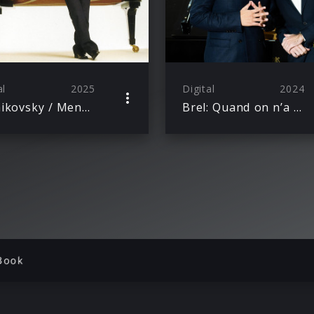
al
2025
Digital
2024
Tchaikovsky / Mendelssohn: First Piano Concertos
Brel: Quand on n’a que l’amour (Arr. Kerber for Tenor and Piano)
Book