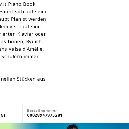
 Mit Piano Book
sinnt sich auf seine
aupt Pianist werden
dem vertraut sind:
ierten Klavier oder
ositionen, Ryuichi
ns Valse d’Amélie,
t Schülern immer
onellen Stücken aus
Bestellnummer
G)
00028947975281