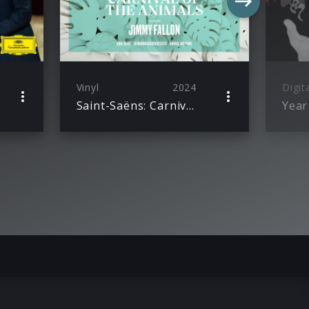
Vinyl
2024
Digit
Saint-Saëns: Carnival of the Animals (Narrated by Jimmy Fallon)