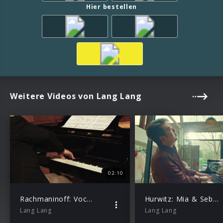
Hier bestellen
Weitere Videos von Lang Lang
02:10
Rachmaninoff: Vocalise Op. 34 No. 14 (Excerpt)
Hurwitz: Mia & Sebastian’s Theme (From “La La Land”, arr. Kerber for Solo Piano)
Lang Lang
Lang Lang