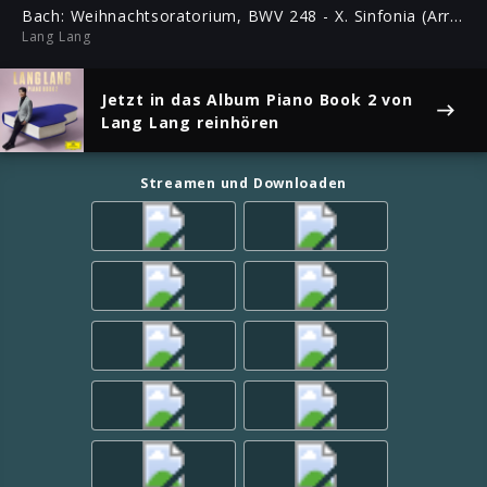
ful
Bach: Weihnachtsoratorium, BWV 248 - X. Sinfonia (Arr. Anna Saradjian)
Lang Lang
Jetzt in das Album
Piano Book 2
von
Lang Lang reinhören
Streamen und Downloaden