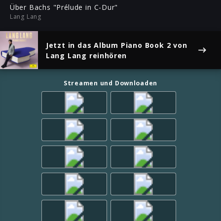
ful
Über Bachs "Prélude in C-Dur"
Lang Lang
Jetzt in das Album
Piano Book 2
von
Lang Lang reinhören
Streamen und Downloaden