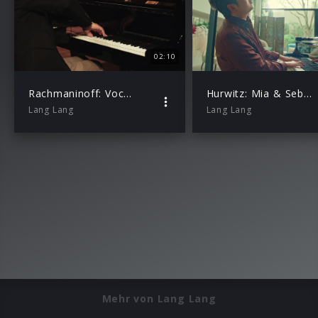
02:10
Rachmaninoff: Vocalise Op. 34 No. 14 (Excerpt)
Hurwitz: Mia & Sebastian’s Theme (From “La La Land”, arr. Kerber for Solo Piano)
Lang Lang
Lang Lang
Mehr von Lang Lang