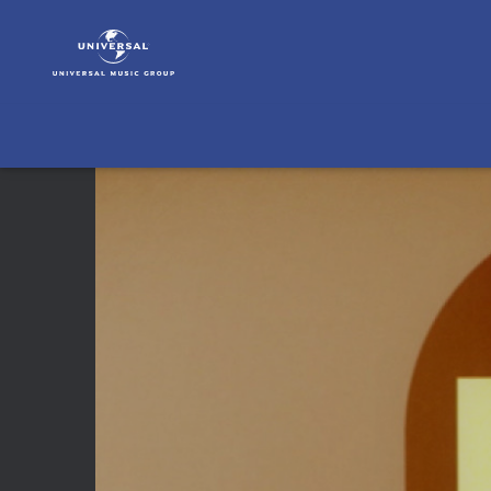
Le
Kid
|
Video
|
We
Are
Young
(Lyric
Video)