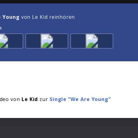
e Young
von Le Kid reinhören
n
Video von
Le Kid
zur
Single “We Are Young”