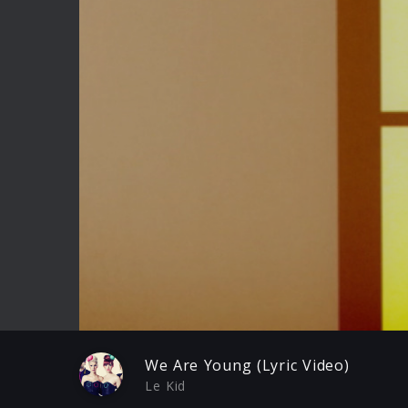
Play
We Are Young (Lyric Video)
Le Kid