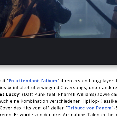
-03
mit "
En attendant l’album
“ ihren ersten Longplayer:
rios beinhaltet überwiegend Coversongs, unter ander
et Lucky
” (Daft Punk feat. Pharrell Williams) sowie d
uch eine Kombination verschiedener HipHop-Klassike
 Cover des Hits vom offiziellen “
Tribute von Panem
”-
treten. Er wurde von den drei Ausnahme-Talenten bei 