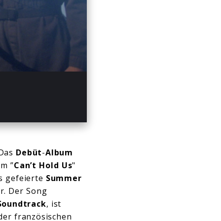
:24
Mute
Enter
fullscreen
 Das
Debüt
-
Album
em ”
Can’t Hold Us
"
as gefeierte
Summer
r. Der Song
Soundtrack
, ist
der französischen