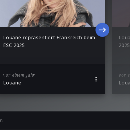
Louane repräsentiert Frankreich beim
Loua
ESC 2025
2025
vor einem Jahr
vor 
Louane
Lou
um