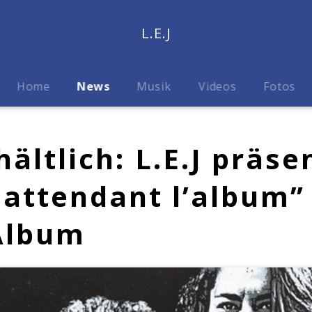
L.E.J
Home
News
Musik
Videos
Fotos
hältlich: L.E.J präs
 attendant l’album” 
Album