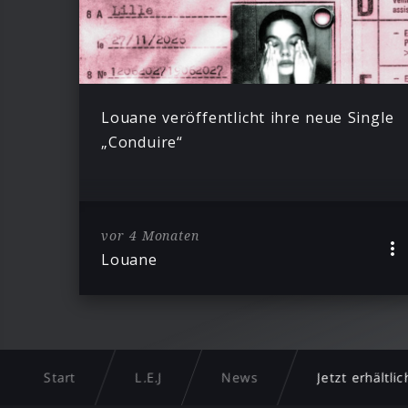
Louane veröffentlicht ihre neue Single
„Conduire“
vor 4 Monaten
Louane
Start
L.E.J
News
Jetzt erhältli