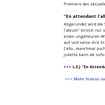
Premiere des aktuell
“
En attendant l’a
Abgerundet wird die 
l’album” strotzt nur
einen ungeheuren Wi
auf und setze ihre S
Cello, manchmal auch
Juliette kann ab sofo
>>> L.E.J "En Atten
>>> Mehr Videos von