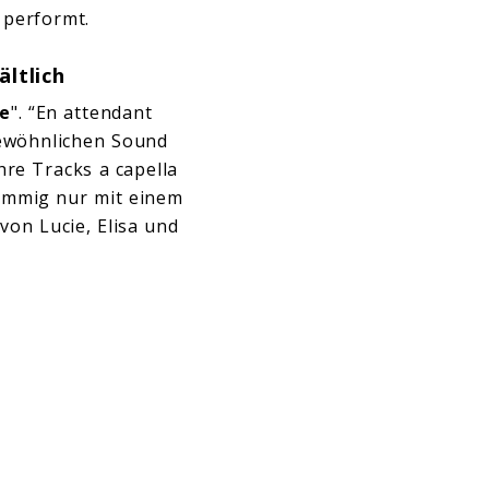
performt.
ältlich
le
". “En attendant
gewöhnlichen Sound
re Tracks a capella
timmig nur mit einem
on Lucie, Elisa und