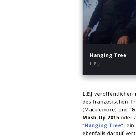
Play
Hanging Tree
L.E.J
L.E.J
veröffentlichen 
des französischen T
(Macklemore) und “
G
Mash-Up 2015
oder a
“
Hanging Tree
”, ein
ebenfalls darauf ver