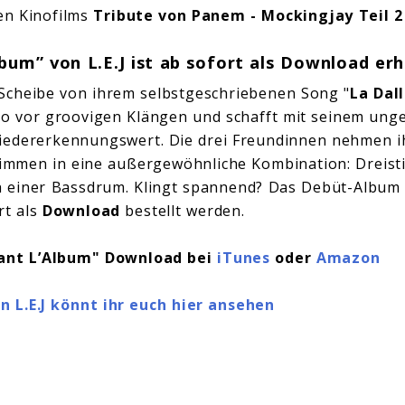
en Kinofilms
Tribute von Panem - Mockingjay Teil 2
lbum
” von L.E.J ist ab sofort als Download erh
Scheibe von ihrem selbstgeschriebenen Song "
La Dal
 so vor groovigen Klängen und schafft mit seinem un
edererkennungswert. Die drei Freundinnen nehmen ih
timmen in eine außergewöhnliche Kombination: Dreis
 einer Bassdrum. Klingt spannend? Das Debüt-Album v
rt als
Download
bestellt werden.
dant L’Album" Download bei
iTunes
oder
Amazon
 L.E.J könnt ihr euch hier ansehen