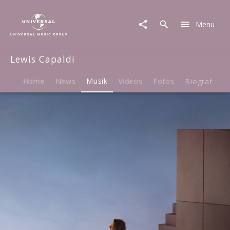
Lewis
Capaldi
Menu
|
Musik
|
Lewis Capaldi
Broken
By
Desire
Home
News
Musik
Videos
Fotos
Biografie
To
Be
Heavenly
Sent