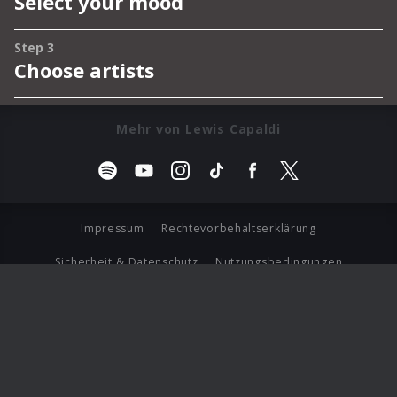
Mehr von Lewis Capaldi
Impressum
Rechtevorbehaltserklärung
Sicherheit & Datenschutz
Nutzungsbedingungen
Journalistenlounge
Für Geschäftspartner
Barrierefreiheit Statement
© Copyright 2026 Universal Music Group N.V. All Rights
Reserved.