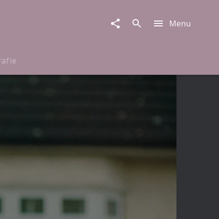
Menu
rafie