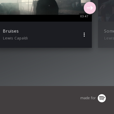
03:47
Bruises
Som
Lewis Capaldi
Lewis