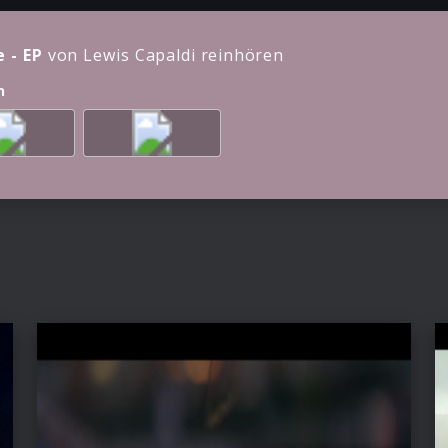
e - EP
von Lewis Capaldi reinhören
n