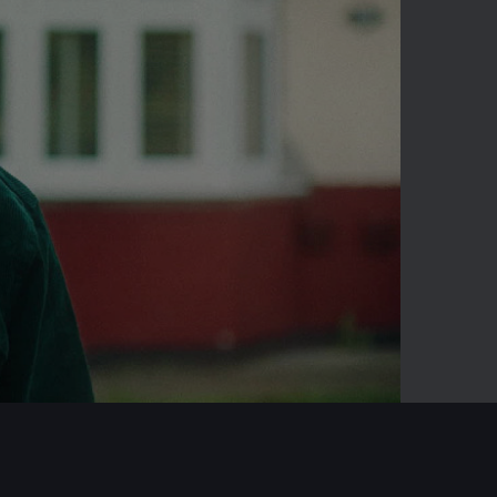
-03:32
Mute
Enter
fullscreen