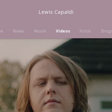
Lewis Capaldi
me
News
Musik
Videos
Fotos
Biog