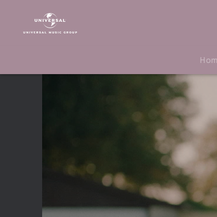
Lewis
Capaldi
|
Video
|
Ho
Grace