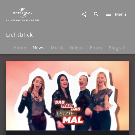
Lichtblick
|
Menu
News
Lichtblick
Home
News
Musik
Videos
Fotos
Biografie