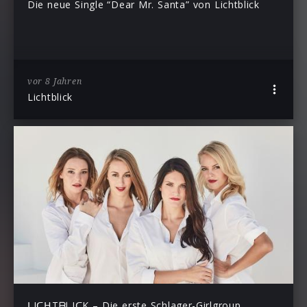
Die neue Single “Dear Mr. Santa” von Lichtblick
vor 8 Jahren
Lichtblick
ᒪIᑕᕼTᗷᒪIᑕK – Die erste Schlager-Girlgroup