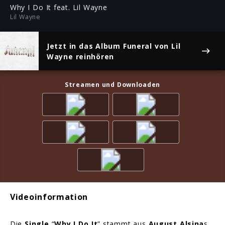
ful
Why I Do It feat. Lil Wayne
Lil Wayne
Jetzt in das Album
Funeral
von Lil
Wayne reinhören
Streamen und Downloaden
Videoinformation
Die
Single
“
Why I Do It
” stammt aus
August Alsina
s