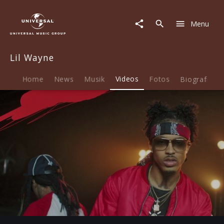
Lil
Wayne
Menu
|
Video
|
Lil Wayne
Why
I
Do
Home
News
Musik
Videos
Fotos
Biografie
It
feat.
Lil
Wayne
Play
03:48
Play
Mute
Ent