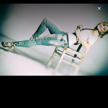
Menu
Linda Hesse
Home
News
Musik
Videos
Fotos
Biografie
Pressebilder 2014