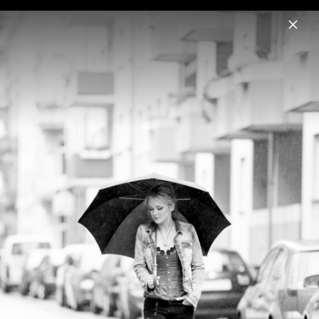
Menu
Linda Hesse
Home
News
Musik
Videos
Fotos
Biografie
Pressebilder 2014