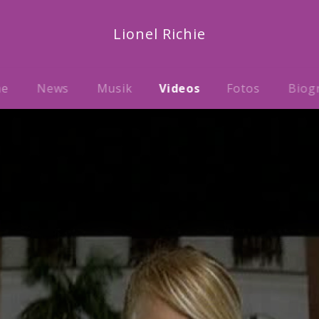
Lionel Richie
me
News
Musik
Videos
Fotos
Biog