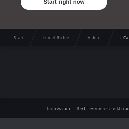
Start
Lionel Richie
Videos
I Ca
Impressum
Rechtevorbehaltserkläru