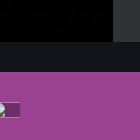
03:22
Mute
Enter
fullscreen