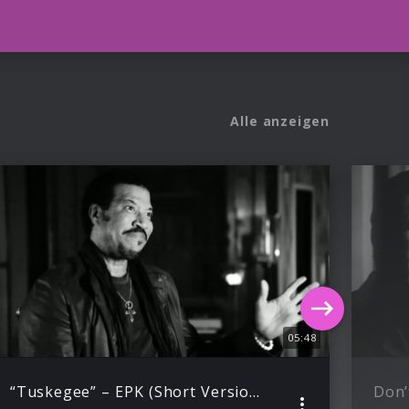
Alle anzeigen
05:48
“Tuskegee” – EPK (Short Version)
Don’