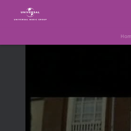
Lionel
Richie
|
Video
|
Ho
I
Call
It
Love