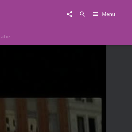
Menu
rafie