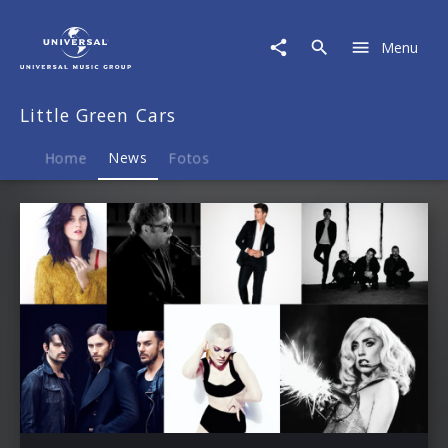
Little
Green
Menu
Cars
|
News
Little Green Cars
Home
News
Fotos