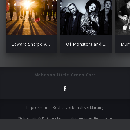
Edward Sharpe And The Magnetic Zeros
Of Monsters and Men
Mum
Mehr von Little Green Cars
Impressum
Rechtevorbehaltserklärung
Sicherheit & Datenschutz
Nutzungsbedingungen
Journalistenlounge
Für Geschäftspartner