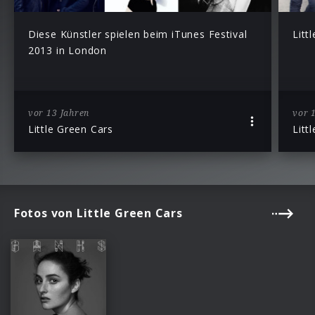
Diese Künstler spielen beim iTunes Festival
Litt
2013 in London
vor 13 Jahren
vor 
Little Green Cars
Litt
Fotos von Little Green Cars