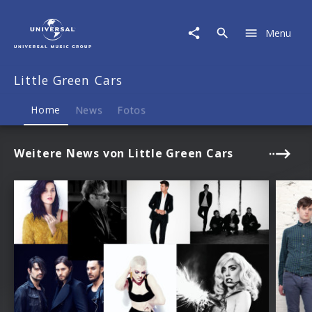
Little
Green
Menu
Cars
|
Musik
Little Green Cars
&
Merch
Home
News
Fotos
Weitere News von Little Green Cars