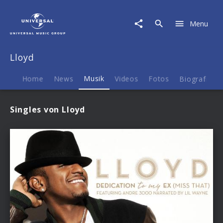
Lloyd
|
Menu
Musik
Lloyd
Home
News
Musik
Videos
Fotos
Biografie
Singles von Lloyd