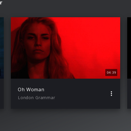
r
04:39
Oh Woman
London Grammar