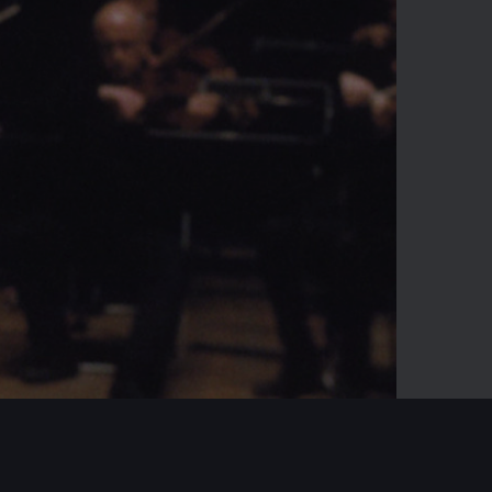
04:27
Mute
Enter
fullscreen