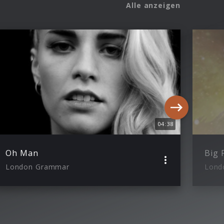
Alle anzeigen
04:38
Oh Man
Big 
London Grammar
Lond