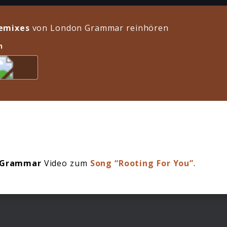
emixes
von London Grammar reinhören
n
 Grammar
Video zum
Song “Rooting For You”
.