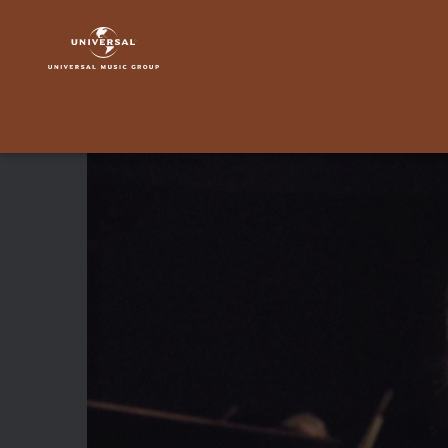
London
Grammar
|
Video
|
Rooting
For
You