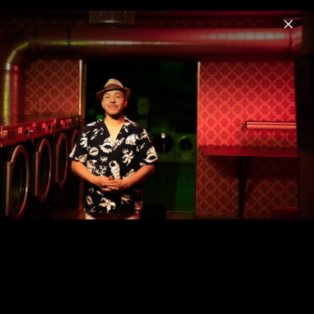
Menu
Lou Bega
Home
Musik
Fotos
Lou Bega - Pressebilder 2021