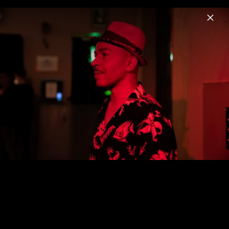
Menu
Lou Bega
Home
Musik
Fotos
Lou Bega - Pressebilder 2021