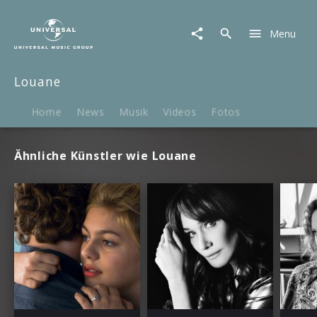
Louane
|
Menu
Termine
Louane
Home
News
Musik
Videos
Fotos
Ähnliche Künstler wie Louane